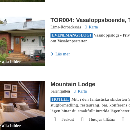
TOR004: Vasaloppsboende, 
Lima-Rörbäcksnäs
Karta
Vasaloppslogi - Pri
EVENEMANGSLOGI
om Vasaloppsstarten.
Läs mer
 alla bilder
Mountain Lodge
Sälenfjällen
Karta
Mitt i den fantastiska skidorten
HOTELL
stugförmedling, restaurang, bar, konferens 
lägen hittar du smakfullt inredda lägenheter
Frukost
Husdjur tillåtna
 alla bilder