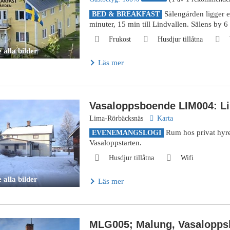
Sälengården ligger e
BED & BREAKFAST
minuter, 15 min till Lindvallen. Sälens by 6
Frukost
Husdjur tillåtna
 alla bilder
Läs mer
Vasaloppsboende LIM004: L
Lima-Rörbäcksnäs
Karta
Rum hos privat hyr
EVENEMANGSLOGI
Vasaloppstarten.
Husdjur tillåtna
Wifi
 alla bilder
Läs mer
MLG005; Malung, Vasalopps