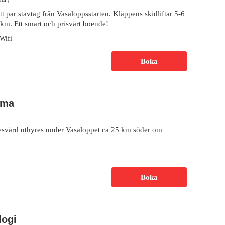
tt par stavtag från Vasaloppsstarten. Kläppens skidliftar 5-6
 km. Ett smart och prisvärt boende!
Wifi
Boka
ima
esvärd uthyres under Vasaloppet ca 25 km söder om
Boka
logi