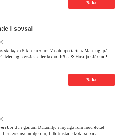
Boka
de i sovsal
r)
ns skola, ca 5 km norr om Vasaloppsstarten. Masslogi på
r). Medtag sovsäck eller lakan. Rök- & Husdjursförbud!
Boka
r)
veri bor du i genuin Dalamiljö i mysiga rum med delad
h flerpersons/familjerum, fullutrustade kök på båda