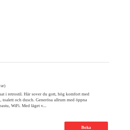
rar)
onat i retrostil. Här sover du gott, hög komfort med
kök, toalett och dusch. Generösa allrum med öppna
bastu, WiFi. Med läget v...
Boka