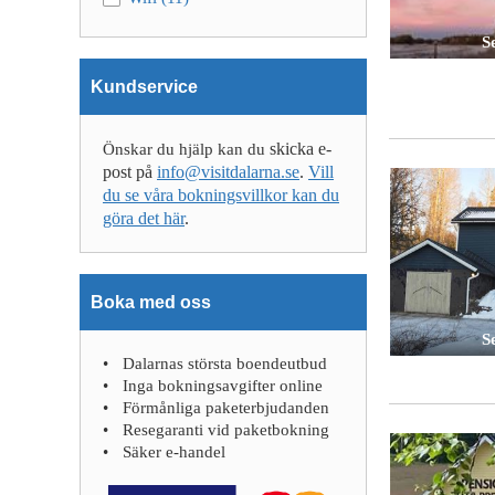
Se
Kundservice
skicka e-
Önskar du hjälp kan du
post på
info@visitdalarna.se
.
Vill
du se våra bokningsvillkor kan du
göra det här
.
Boka med oss
Se
Dalarnas största boendeutbud
Inga bokningsavgifter online
Förmånliga paketerbjudanden
Resegaranti vid paketbokning
Säker e-handel