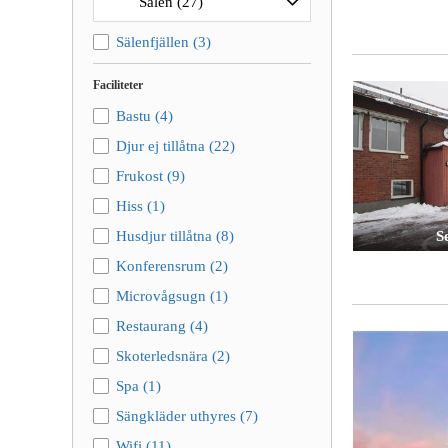
Sälenfjällen
(3)
Faciliteter
Bastu
(4)
Djur ej tillåtna
(22)
Frukost
(9)
Hiss
(1)
Husdjur tillåtna
(8)
Se
Konferensrum
(2)
Microvågsugn
(1)
Restaurang
(4)
Skoterledsnära
(2)
Spa
(1)
Sängkläder uthyres
(7)
Wifi
(11)