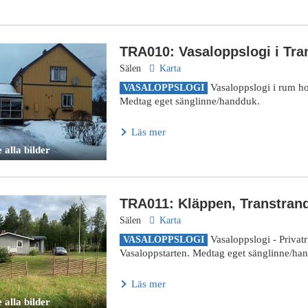
TRA010: Vasaloppslogi i Tra
Sälen
Karta
Vasaloppslogi i rum ho
VASALOPPSLOGI
Medtag eget sänglinne/handduk.
Läs mer
 alla bilder
TRA011: Kläppen, Transtran
Sälen
Karta
Vasaloppslogi - Priva
VASALOPPSLOGI
Vasaloppstarten. Medtag eget sänglinne/ha
Läs mer
 alla bilder