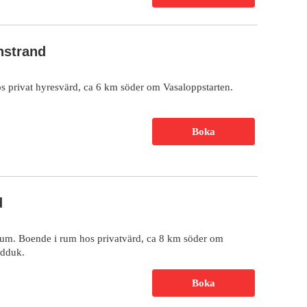
nstrand
s privat hyresvärd, ca 6 km söder om Vasaloppstarten.
Boka
d
trum. Boende i rum hos privatvärd, ca 8 km söder om
ndduk.
Boka