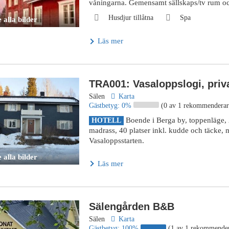
våningarna. Gemensamt sällskaps/tv rum och
Husdjur tillåtna
Spa
 alla bilder
Läs mer
TRA001: Vasaloppslogi, priva
Sälen
Karta
Gästbetyg:
0%
(0 av 1 rekommenderar
Boende i Berga by, toppenläge, 
HOTELL
madrass, 40 platser inkl. kudde och täcke,
Vasaloppsstarten.
 alla bilder
Läs mer
Sälengården B&B
Sälen
Karta
Gästbetyg:
100%
(1 av 1 rekommende