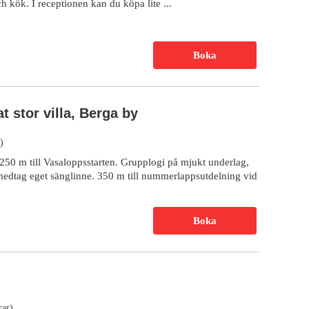
 kök. I receptionen kan du köpa lite ...
Boka
t stor villa, Berga by
)
250 m till Vasaloppsstarten. Grupplogi på mjukt underlag,
 medtag eget sänglinne. 350 m till nummerlappsutdelning vid
Boka
rar)