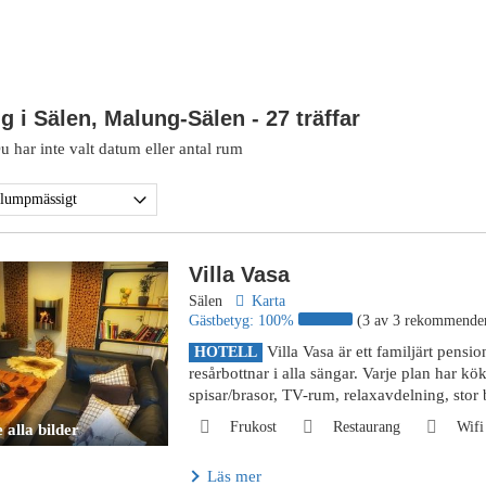
g i Sälen, Malung-Sälen
- 27 träffar
 har inte valt datum eller antal rum
Villa Vasa
Sälen
Karta
Gästbetyg:
100%
(3 av 3 rekommende
Villa Vasa är ett familjärt pensi
HOTELL
resårbottnar i alla sängar. Varje plan har 
spisar/brasor, TV-rum, relaxavdelning, stor 
Frukost
Restaurang
Wifi
 alla bilder
Läs mer