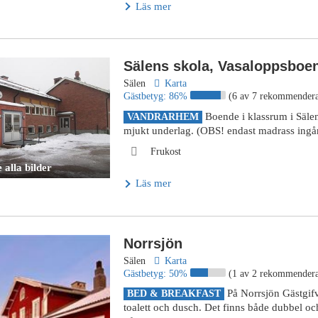
Läs mer
Sälens skola, Vasaloppsboen
Sälen
Karta
Gästbetyg:
86%
(6 av 7 rekommendera
Boende i klassrum i Säle
VANDRARHEM
mjukt underlag. (OBS! endast madrass ingå
Frukost
 alla bilder
Läs mer
Norrsjön
Sälen
Karta
Gästbetyg:
50%
(1 av 2 rekommendera
På Norrsjön Gästgif
BED & BREAKFAST
toalett och dusch. Det finns både dubbel oc