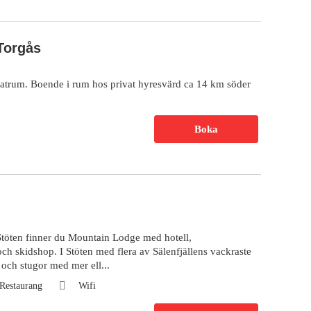
Torgås
vatrum. Boende i rum hos privat hyresvärd ca 14 km söder
Boka
 Stöten finner du Mountain Lodge med hotell,
och skidshop. I Stöten med flera av Sälenfjällens vackraste
 och stugor med mer ell...
Restaurang
Wifi