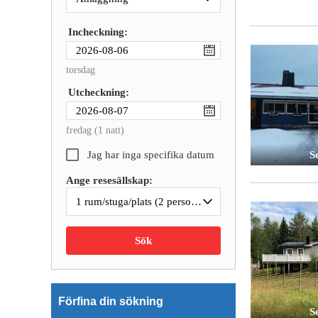
Incheckning:
torsdag
Utcheckning:
fredag
(1 natt)
Se
Jag har inga specifika datum
Ange resesällskap:
1 rum/stuga/plats
(2 personer)
Sök
Förfina din sökning
Se