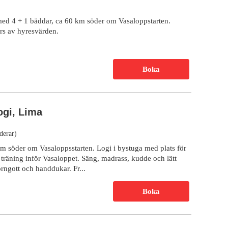
ed 4 + 1 bäddar, ca 60 km söder om Vasaloppstarten.
rs av hyresvärden.
Boka
ogi, Lima
derar)
 söder om Vasaloppsstarten. Logi i bystuga med plats för
träning inför Vasaloppet. Säng, madrass, kudde och lätt
rngott och handdukar. Fr...
Boka