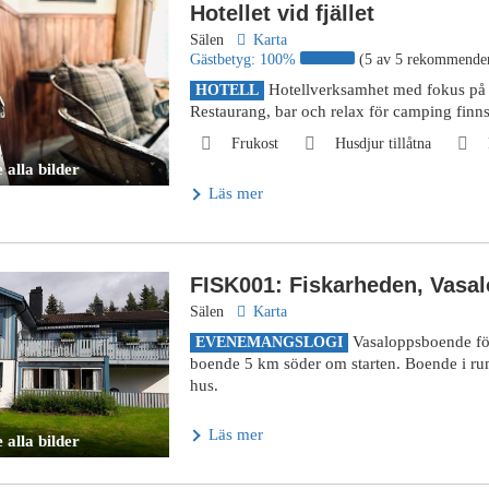
Hotellet vid fjället
Sälen
Karta
Gästbetyg:
100%
(5 av 5 rekommende
Hotellverksamhet med fokus på a
HOTELL
Restaurang, bar och relax för camping finns
Frukost
Husdjur tillåtna
 alla bilder
Läs mer
FISK001: Fiskarheden, Vasal
Sälen
Karta
Vasaloppsboende fö
EVENEMANGSLOGI
boende 5 km söder om starten. Boende i ru
hus.
Läs mer
 alla bilder