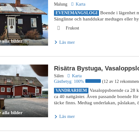
Malung
Karta
Boende i lägenhet m
EVENEMANGSLOGI
Sänglinne och handdukar medtages eller hy
Frukost
 alla bilder
Läs mer
Risätra Bystuga, Vasaloppsl
Sälen
Karta
Gästbetyg:
100%
(12 av 12 rekommen
Vasaloppsboende ca 28 km
VANDRARHEM
ca 40 nattgäster. Även passande boende för 
täcke finns. Medtag underlakan, påslakan, ö
 alla bilder
Läs mer