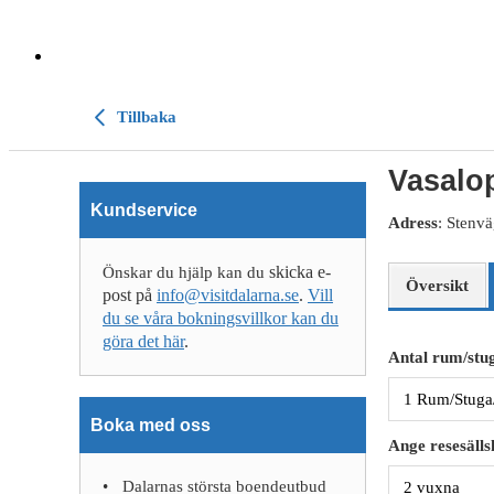
Tillbaka
Vasalo
Kundservice
Adress
: Stenv
skicka e-
Önskar du hjälp kan du
Översikt
post på
info@visitdalarna.se
.
Vill
du se våra bokningsvillkor kan du
göra det här
.
Antal rum/stug
Boka med oss
Ange resesälls
Dalarnas största boendeutbud