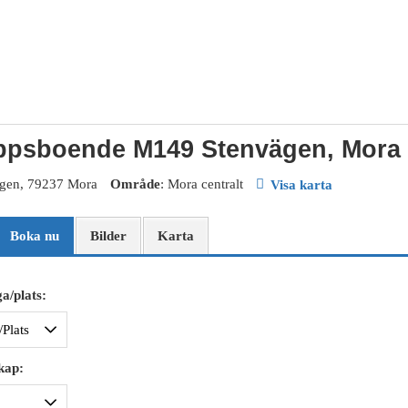
ppsboende M149 Stenvägen, Mora
ägen, 79237 Mora
Område
: Mora centralt
Visa karta
Boka nu
Bilder
Karta
a/plats:
kap: