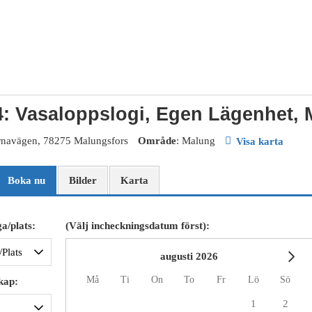
: Vasaloppslogi, Egen Lägenhet, 
rnavägen, 78275 Malungsfors
Område
: Malung
Visa karta
Boka nu
Bilder
Karta
a/plats:
(Välj incheckningsdatum först):
augusti 2026
må
ti
on
to
fr
lö
sö
kap:
1
2