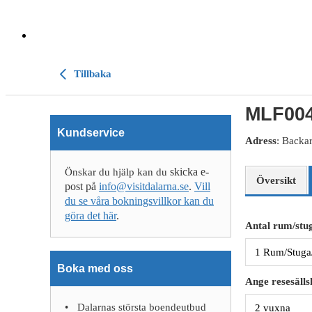
Tillbaka
MLF004
Kundservice
Adress
: Backa
skicka e-
Önskar du hjälp kan du
Översikt
post på
info@visitdalarna.se
.
Vill
du se våra bokningsvillkor kan du
göra det här
.
Antal rum/stug
Boka med oss
Ange resesälls
Dalarnas största boendeutbud