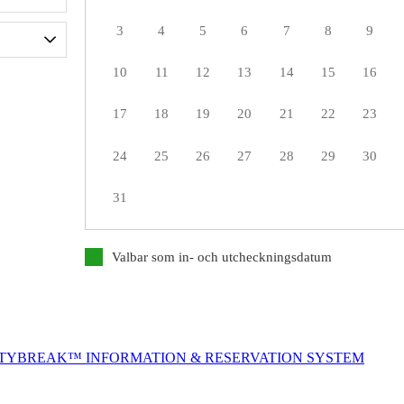
3
4
5
6
7
8
9
10
11
12
13
14
15
16
17
18
19
20
21
22
23
24
25
26
27
28
29
30
31
Valbar som in- och utcheckningsdatum
ITYBREAK™ INFORMATION & RESERVATION SYSTEM