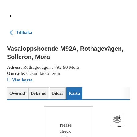
Tillbaka
Vasaloppsboende M92A, Rothagevägen,
Sollerön, Mora
Adress
: Rothagevägen , 792 90 Mora
Område
: Gesunda/Sollerön
Visa karta
Översikt
Boka nu
Bilder
Karta
+
−
Please
check