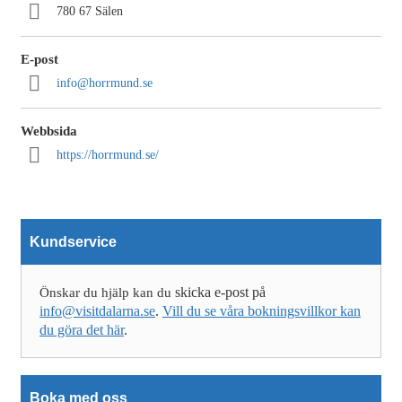
780 67 Sälen
E-post
info@horrmund.se
Webbsida
https://horrmund.se/
Kundservice
skicka e-post på
Önskar du hjälp kan du
info@visitdalarna.se
.
Vill du se våra bokningsvillkor kan
du göra det här
.
Boka med oss