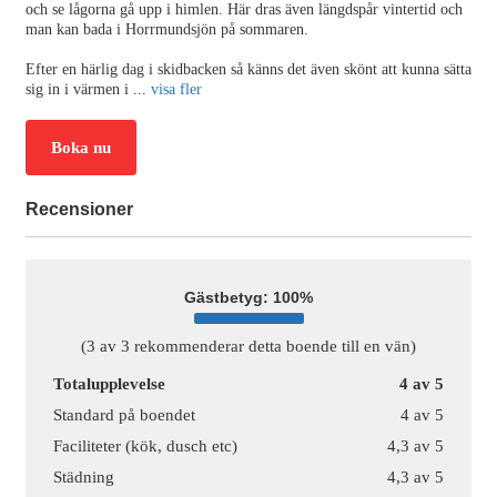
och se lågorna gå upp i himlen. Här dras även längdspår vintertid och
man kan bada i Horrmundsjön på sommaren.
Efter en härlig dag i skidbacken så känns det även skönt att kunna sätta
sig in i värmen i
...
visa fler
Boka nu
Recensioner
Gästbetyg: 100%
(3 av 3 rekommenderar detta boende till en vän)
Totalupplevelse
4 av 5
Standard på boendet
4 av 5
Faciliteter (kök, dusch etc)
4,3 av 5
Städning
4,3 av 5