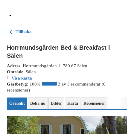
Tillbaka
Horrmundsgården Bed & Breakfast i
Sälen
Adress
: Horrmundsgården 1, 780 67 Sälen
Område
: Sälen
Visa karta
Gästbetyg:
100%
3 av 3 rekommenderar (0
recensioner)
Översikt
Boka nu
Bilder
Karta
Recensioner