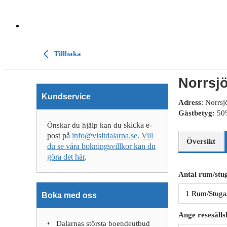
Tillbaka
Norrsj
Kundservice
Adress
: Norrs
Gästbetyg:
5
skicka e-
Önskar du hjälp kan du
post på
info@visitdalarna.se
.
Vill
Översikt
du se våra bokningsvillkor kan du
göra det här
.
Antal rum/stug
Boka med oss
Ange resesälls
Dalarnas största boendeutbud