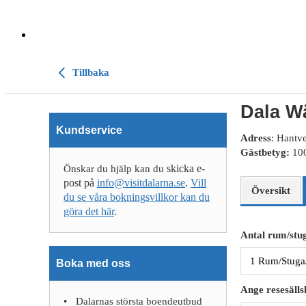
Tillbaka
Dala W
Kundservice
Adress
: Hantv
Gästbetyg:
1
skicka e-
Önskar du hjälp kan du
post på
info@visitdalarna.se
.
Vill
Översikt
du se våra bokningsvillkor kan du
göra det här
.
Antal rum/stug
Boka med oss
Ange resesälls
Dalarnas största boendeutbud