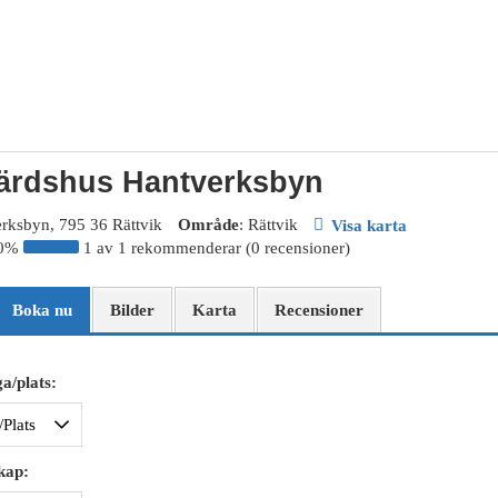
ärdshus Hantverksbyn
erksbyn, 795 36 Rättvik
Område
: Rättvik
Visa karta
00%
1 av 1 rekommenderar (0 recensioner)
Boka nu
Bilder
Karta
Recensioner
a/plats:
kap: