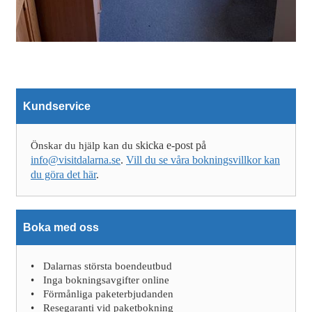
Kundservice
skicka e-post på
Önskar du hjälp kan du
info@visitdalarna.se
.
Vill du se våra bokningsvillkor kan
du göra det här
.
Boka med oss
Dalarnas största boendeutbud
Inga bokningsavgifter online
Förmånliga paketerbjudanden
Resegaranti vid paketbokning