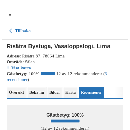
Tillbaka
Risätra Bystuga, Vasaloppslogi, Lima
Adress
: Risätra 87, 78064 Lima
Område
: Sälen
Visa karta
Gästbetyg:
100%
12 av 12 rekommenderar (
3
recensioner
)
Översikt
Boka nu
Bilder
Karta
Recensioner
Gästbetyg: 100%
(12 av 12 rekommenderar)