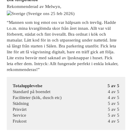
Rekommenderad
av
Melwyn,
(Sverige ons 25 feb 2026)
“Mannen som tog emot oss var hälpsam och trevlig. Hadde
t.o.m. mina kvarglömda skor från året innan. Allt var väl
förberett, städat och fint överallt. Bra ordnat i kök och
matsalar. Lätt kod för in och utpassering under nattetid. Inte
så långt från starten i Sälen. Bra parkering utanför. Fick leta
lite för att få vägvisning digitalt, bare en träff gick att följa.
Lite extra besvär med saknad av ljusknappar i huset. Fick
leta efter dem. Intryck: Allt fungerade perfekt i enkla lokaler,
rekommenderas!”
Totalupplevelse
5 av 5
Standard på boendet
4 av 5
Faciliteter (kök, dusch etc)
4 av 5
Städning
5 av 5
Prisvärt
5 av 5
Service
5 av 5
Frukost
4 av 5