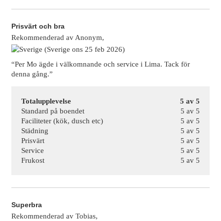
Prisvärt och bra
Rekommenderad
av
Anonym,
(Sverige ons 25 feb 2026)
“Per Mo ägde i välkomnande och service i Lima. Tack för
denna gång.”
Totalupplevelse
5 av 5
Standard på boendet
5 av 5
Faciliteter (kök, dusch etc)
5 av 5
Städning
5 av 5
Prisvärt
5 av 5
Service
5 av 5
Frukost
5 av 5
Superbra
Rekommenderad
av
Tobias,