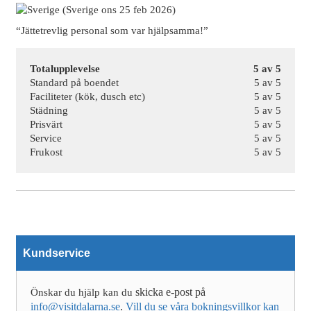
(Sverige ons 25 feb 2026)
“Jättetrevlig personal som var hjälpsamma!”
Totalupplevelse
5 av 5
Standard på boendet
5 av 5
Faciliteter (kök, dusch etc)
5 av 5
Städning
5 av 5
Prisvärt
5 av 5
Service
5 av 5
Frukost
5 av 5
Kundservice
skicka e-post på
Önskar du hjälp kan du
info@visitdalarna.se
.
Vill du se våra bokningsvillkor kan