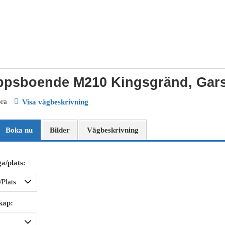
ppsboende M210 Kingsgränd, Gars
ora
Visa vägbeskrivning
Boka nu
Bilder
Vägbeskrivning
a/plats:
kap: