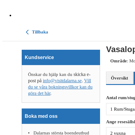
Tillbaka
Vasalo
Kundservice
Område
: M
skicka e-
Önskar du hjälp kan du
Översikt
post på
info@visitdalarna.se
.
Vill
du se våra bokningsvillkor kan du
göra det här
.
Antal rum/stug
Boka med oss
Ange resesälls
Dalarnas största boendeutbud