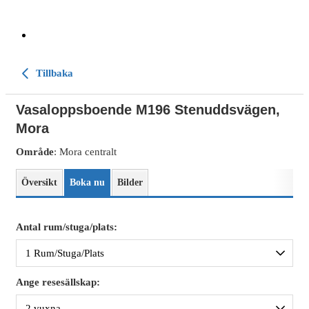
Tillbaka
Vasaloppsboende M196 Stenuddsvägen,
Mora
Område
: Mora centralt
Översikt
Boka nu
Bilder
Antal rum/stuga/plats:
Ange resesällskap: