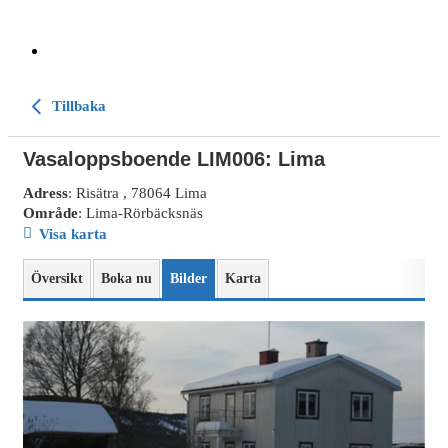
Tillbaka
Vasaloppsboende LIM006: Lima
Adress
: Risätra , 78064 Lima
Område
: Lima-Rörbäcksnäs
Visa karta
Översikt
Boka nu
Bilder
Karta