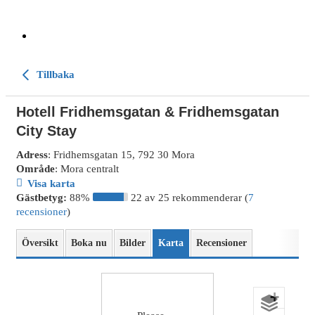
Tillbaka
Hotell Fridhemsgatan & Fridhemsgatan
City Stay
Adress
: Fridhemsgatan 15, 792 30 Mora
Område
: Mora centralt
Visa karta
Gästbetyg:
88%
22 av 25 rekommenderar (
7
recensioner
)
Översikt
Boka nu
Bilder
Karta
Recensioner
+