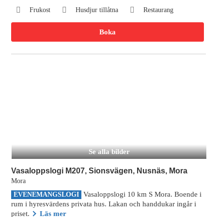
Frukost
Husdjur tillåtna
Restaurang
Boka
Se alla bilder
Vasaloppslogi M207, Sionsvägen, Nusnäs, Mora
Mora
Vasaloppslogi 10 km S Mora. Boende i
EVENEMANGSLOGI
rum i hyresvärdens privata hus. Lakan och handdukar ingår i
priset.
Läs mer