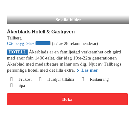
Se alla bilder
Åkerblads Hotell & Gästgiveri
Tällberg
Gästbetyg:
96%
(27 av 28 rekommenderar)
Åkerblads är en familjeägd verksamhet och gård
HOTELL
med anor från 1400-talet, där idag 19:e-22:a generationen
Åkerblad med medarbetare månar om dig. Njut av Tällbergs
personliga hotell med det lilla extra.
Läs mer
Frukost
Husdjur tillåtna
Restaurang
Spa
Boka