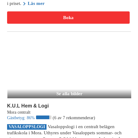
i priset.
Läs mer
Boka
Se alla bilder
K.U.L Hem & Logi
Mora centralt
Gästbetyg:
86%
(6 av 7 rekommenderar)
Vasaloppslogi i en centralt belägen
VASALOPPSLOGI
trafikskola i Mora. Uthyres under Vasaloppets sommar- och