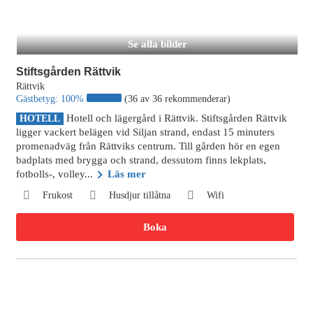
Se alla bilder
Stiftsgården Rättvik
Rättvik
Gästbetyg:
100%
(36 av 36 rekommenderar)
Hotell och lägergård i Rättvik. Stiftsgården Rättvik
HOTELL
ligger vackert belägen vid Siljan strand, endast 15 minuters
promenadväg från Rättviks centrum. Till gården hör en egen
badplats med brygga och strand, dessutom finns lekplats,
fotbolls-, volley...
Läs mer
Frukost
Husdjur tillåtna
Wifi
Boka