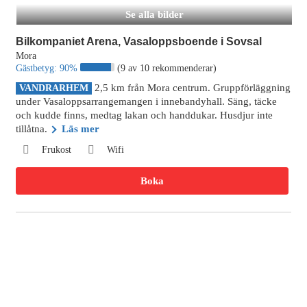
Se alla bilder
Bilkompaniet Arena, Vasaloppsboende i Sovsal
Mora
Gästbetyg:
90%
(9 av 10 rekommenderar)
2,5 km från Mora centrum. Gruppförläggning
VANDRARHEM
under Vasaloppsarrangemangen i innebandyhall. Säng, täcke
och kudde finns, medtag lakan och handdukar. Husdjur inte
tillåtna.
Läs mer
Frukost
Wifi
Boka