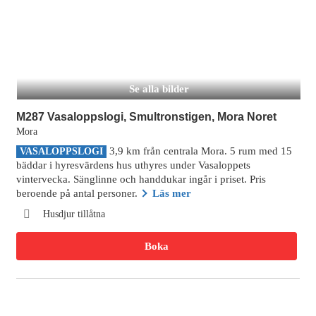
Se alla bilder
M287 Vasaloppslogi, Smultronstigen, Mora Noret
Mora
3,9 km från centrala Mora. 5 rum med 15
VASALOPPSLOGI
bäddar i hyresvärdens hus uthyres under Vasaloppets
vintervecka. Sänglinne och handdukar ingår i priset. Pris
beroende på antal personer.
Läs mer
Husdjur tillåtna
Boka